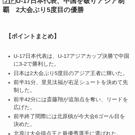
🇯🇵U-17日本代表、中国を破りアジア制
覇 2大会ぶり5度目の優勝
【ポイントまとめ】
U-17日本代表は、U-17アジアカップ決勝で中国
に3-2で勝利した。
日本は2大会ぶり5度目のアジア王者に輝いた。
前半31分、里見汰福が右足シュートを決めて先
制した。
前半42分には斎藤翔が追加点を奪い、リードを
広げた。
前半終了間際には北原槙が今大会6ゴール目を
決めた。
北原は大会得点王と最優秀選手に選ばれた。