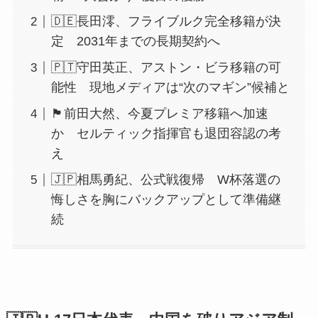
🇩🇪長田澪、フライブルク完全移籍が決
定 2031年までの長期契約へ
🇵🇹守田英正、アストン・ビラ移籍の可
能性 現地メディアは“次のマギン”候補と
🏴󠁧󠁢󠁳󠁣󠁴󠁿前田大然、今夏プレミア移籍へ加速
か セルティック指揮官も退団容認の考
え
🇯🇵相馬勇紀、公式戦復帰 W杯落選の
悔しさを胸にバックアップとして準備継
続