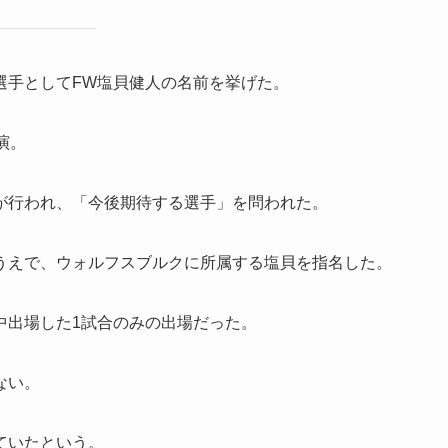
選手としてFW塩貝健人の名前を挙げた。
演。
が行われ、「今後期待する選手」を問われた。
うえで、ウォルフスブルクに所属する塩貝を指名した。
中出場した1試合のみの出場だった。
ない。
ていたという。