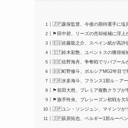
🇯🇵森保監督、今後の期待選手に
🏴󠁧󠁢󠁥󠁮󠁧󠁿田中碧、リーズの売
🇪🇸佐藤龍之介、スペイン紙が高
🇮🇹鈴木彩艶、ユベントスの獲得
🇩🇪佐野海舟、争奪戦でリバプー
🇩🇪町野修斗、ボルシアMG2年
🇫🇷水多海斗、フランス1部ル・
🏴󠁧󠁢󠁳󠁣󠁴󠁿前田大然、プレミ
🏴󠁧󠁢󠁳󠁣󠁴󠁿旗手怜央、プレシー
🇯🇵ユン・ソンジュン、マインツ
🇯🇵荻原拓也、ベルギー1部ルー