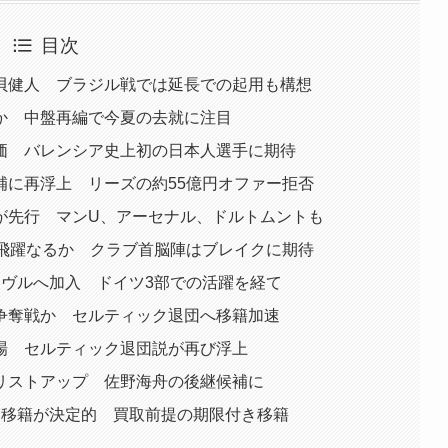
目次
塩貝健人 ブラジル戦では延長での起用も構想
却候補に浮上か 中盤再編で今夏の去就に注目
評価 バレンシア史上初の日本人選手に期待
候補に再浮上 リーズの約55億円オファー拒否
ルが先行 マンU、アーセナル、ドルトムントも
目で飛躍なるか クラブ首脳陣はブレイクに期待
アーヴルへ加入 ドイツ3部での活躍を経て
ア複数クラブが争奪戦か セルティック退団へ移籍加速
ズン初戦を欠場 セルティック退団説が再び浮上
がリストアップ 佐野海舟の後継候補に
ベン移籍が決定的 買取前提の期限付き移籍